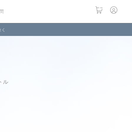
問
除く
トル