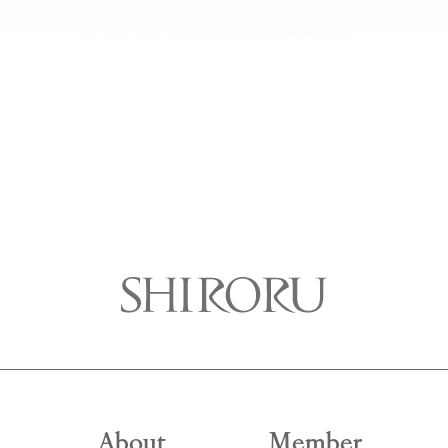
About
Member