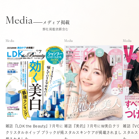
Media
メディア掲載
弊社掲載依頼含む
Media
Media
Media
雑誌『LDK the Beauty』7月号に
雑誌『美的』7月号にW美白クリ
雑誌『V
クリスタルホイップ ブラックが掲
スタルスキンケアが掲載されまし
スタルス