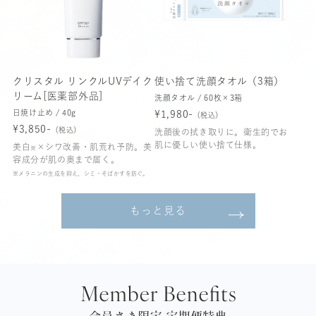
クリスタル リンクルUVデイク
使い捨て洗顔タオル（3箱）
リーム[医薬部外品]
洗顔タオル / 60枚×3箱
日焼け止め / 40g
¥1,980-
（税込）
¥3,850-
（税込）
洗顔後の拭き取りに。衛生的でお
肌に優しい使い捨て仕様。
美白
×シワ改善・肌荒れ予防。美
※
容成分が肌の奥まで届く。
※メラニンの生成を抑え、シミ・そばかすを防ぐ。
もっと見る