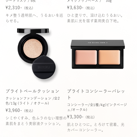
シートマスク / 5枚
メイクアップベース / 30g
¥2,310-
¥3,630-
（税込）
（税込）
キメ整う透明肌へ、うるおいを巡
ひと塗りで、溶け込むうるおい。
らせる。
素肌に光を宿す薬用美白下地。
ブライトベールクッション
ブライトコンシーラーパレッ
ト
クッションファンデーション /全2
色/13g (ライト / オクール)
コンシーラー/全1種/4g(ピンクベージ
ュ/オークル)
¥3,960-
（税込）
¥3,300-
（税込）
シミやくすみ、色ムラのない理想の
素肌をまとう美容液クッション。
肌とひとつに。とろけて密着、光
カバーコンシーラー。