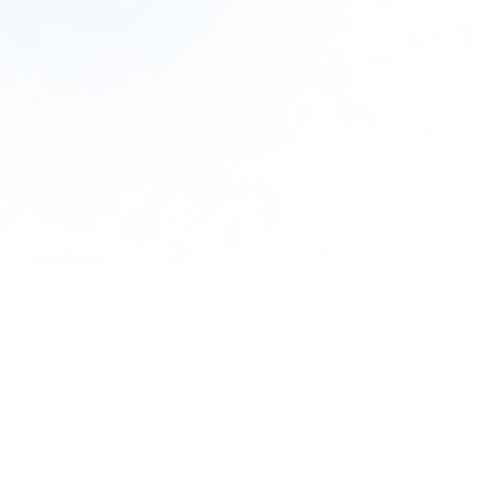
使い捨て洗顔タ
クリスタルVC
ぷるるんフェイ
オル（3箱）
ホワイトニング
スマスク ブラ
ゲル[医薬部外
イト
¥1,980
（税込）
品]
¥2,310
（税込）
¥6,600
（税込）