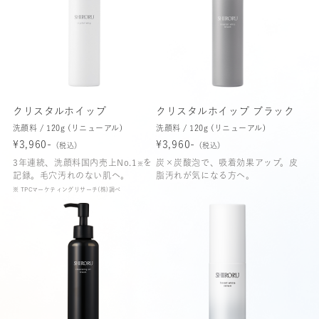
クリスタルホイップ
クリスタルホイップ ブラック
洗顔料 / 120g (リニューアル)
洗顔料 / 120g (リニューアル)
¥3,960-
¥3,960-
（税込）
（税込）
3年連続、洗顔料国内売上No.1
を
炭×炭酸泡で、吸着効果アップ。皮
※
記録。毛穴汚れのない肌へ。
脂汚れが気になる方へ。
※ TPCマーケティングリサーチ(株)調べ