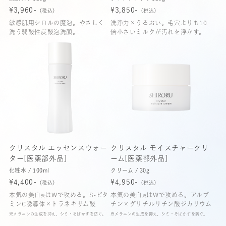
¥3,960-
¥3,850-
（税込）
（税込）
敏感肌用シロルの魔泡。やさしく
洗浄力×うるおい。毛穴よりも10
洗う弱酸性炭酸泡洗顔。
倍小さいミルクが汚れを浮かす。
クリスタル エッセンスウォー
クリスタル モイスチャークリ
ター[医薬部外品]
ーム[医薬部外品]
化粧水 / 100ml
クリーム / 30g
¥4,400-
¥4,950-
（税込）
（税込）
本気の美白
はWで攻める。S-ビタ
本気の美白
はWで攻める。アルプ
※
※
ミンC誘導体×トラネキサム酸
チン×グリチルリチン酸ジカリウム
※メラニンの生成を抑え、シミ・そばかすを防ぐ。
※メラニンの生成を抑え、シミ・そばかすを防ぐ。