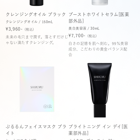
クレンジングオイル ブラック
ブーストホワイトセラム[医薬
部外品]
クレンジングオイル / 150mL
美白美容液 / 30mL
¥3,960-
（税込）
¥7,700-
（税込）
未来の毛穴まで潤す。落とすだけじ
ゃない満たすクレンジング。
白さの記憶を肌へ刻む。99％美容
成分、こだわりの黄金バランス配
合
ぷるるんフェイスマスク ブラ
ブライトニング イン デイ[医
イト
薬部外品]