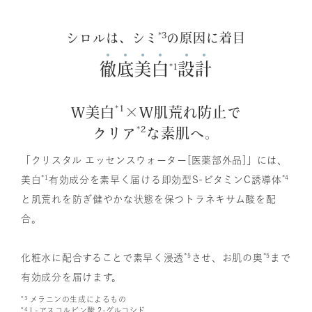
*3
シロルは、シミ
の原因に着目
徹
底
美
白
設
計
*1
*1
W美白
×W肌荒れ防止で
*2
クリア
な素肌へ。
「クリスタル エッセンスウォーター[医薬部外品]」には、
*1
*4
美白
有効成分を素早く届ける即効型S-ビタミンC誘導体
と肌荒れを防ぎ健やかな状態を保つトラネキサム酸を配
合。
*5
*5
化粧水に配合することで素早く浸透
させ、お肌の奥
まで
有効成分を届けます。
*3
メラニンの生成によるもの
*4
L-アスコルビン酸 2-グルコシド