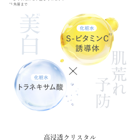
*5
角層まで
高浸透クリスタル