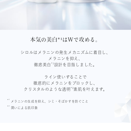
本気の美白*¹はWで攻める。
シロルはメラニンの発生メカニズムに着目し、
メラニンを抑え、
*1
徹底美白
設計を目指しました。
ライン使いすることで
徹底的にメラニンをブロックし、
*2
クリスタルのような透明
素肌を叶えます。
*¹
メラニンの生成を抑え、シミ・そばかすを防ぐこと
*²
潤いによる肌印象