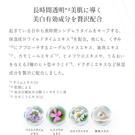
長時間透明*²美肌に導く
美白有効成分を贅沢配合
起きている日中も長時間シンデレラタイムをキープする、
*9
保湿成分ワイルドタイムエキス
を配合。他にも、くすみ
*10
にアプローチするエーデルワイスエキス、真珠エキス
*11
*12
、カモミールエキス
、ヒメフウロエキスや、うるおい
*6
を与える3種のヒト型セラミド
、ドクダミエキスなど保湿
成分を贅沢に配合しました。
*9
タイムエキス(1)
*10
乾燥による
*11
加水分解加水分解コンキオリン液
*12
カモミラエキス(1)