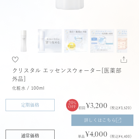
クリスタル エッセンスウォーター[医薬部
外品]
化粧水 / 100ml
20
%
定期価格
¥3,200
OFF
初回
（税込¥3,520）
詳しくはこちら
¥4,000
通常価格
単品
（税込¥4,400）