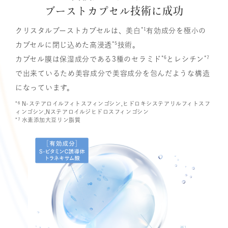
ブーストカプセル技術に成功
*1
クリスタルブーストカプセルは、美白
有効成分を極小の
*5
カプセルに閉じ込めた高浸透
技術。
*6
*7
カプセル膜は保湿成分である3種のセラミド
とレシチン
で出来ているため美容成分で美容成分を包んだような構造
になっています。
*6
N-ステアロイルフィトスフィンゴシン,ヒドロキシステアリルフィトスフ
ィンゴシン,Nステアロイルジヒドロスフィンゴシン
*7
水素添加大豆リン脂質