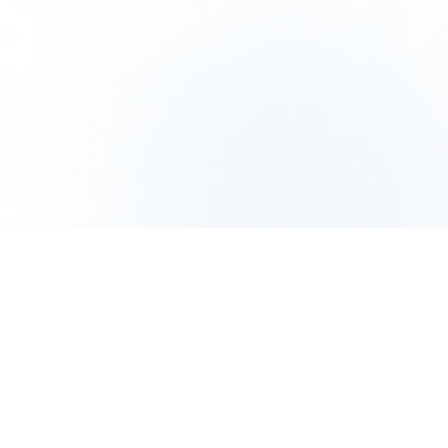
モイストクレン
クリスタル モ
クリスタルホイ
ジングミルク
イスチャークリ
ップ
ーム[医薬部外
¥3,850
¥3,960
（税込）
（税込）
品]
¥4,950
（税込）