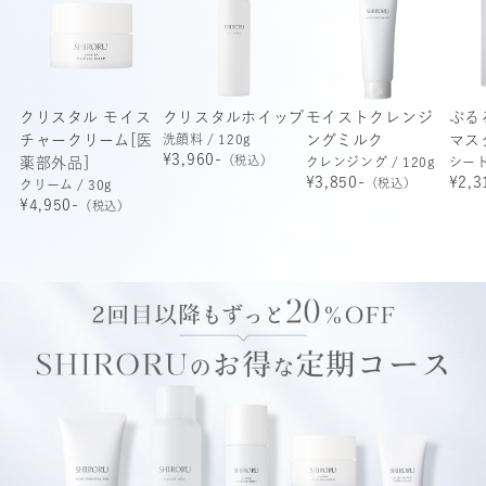
クリスタル モイス
クリスタルホイップ
モイストクレンジ
ぷる
チャークリーム[医
洗顔料 / 120g
ングミルク
マス
¥3,960-
（税込）
薬部外品]
クレンジング / 120g
シート
¥3,850-
¥2,3
（税込）
クリーム / 30g
¥4,950-
（税込）