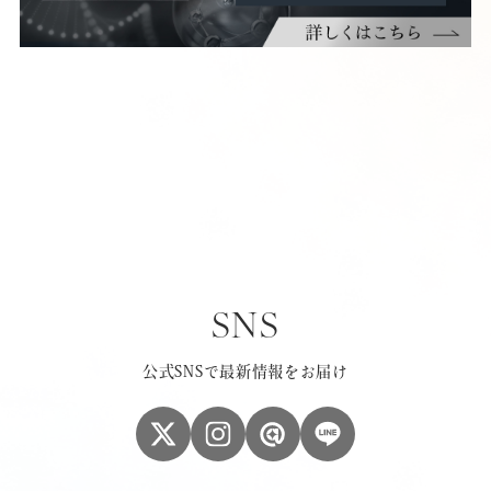
SNS
公式SNSで最新情報をお届け