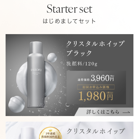
Starter set
はじめましてセット