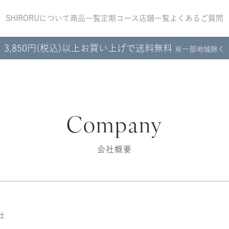
SHIRORUについて
商品一覧
定期コース
店舗一覧
よくあるご質問
3,850円(税込)以上お買い上げで送料無料
※一部地域除く
Company
会社概要
社
ぷるるんフェイ
ぷるるんフェイ
クリスタルホイ