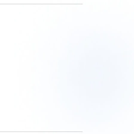
センスウォータ
イル ブラック
トセラム[医
¥3,960
ー[医薬部外品]
（税込）
外品]
¥4,400
¥7,700
（税込）
（税込）