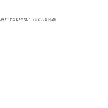
スマスク
スマスク プレミ
ップ ブラック
¥2,310
¥3,960
（税込）
アム
（税込）
¥2,310
（税込）
3丁目3番2号Bizflex東京八重洲4階