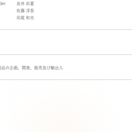
er
岩井 彩夏
佐藤 淳吾
田尾 和也
用品の企画、開発、販売及び輸出入