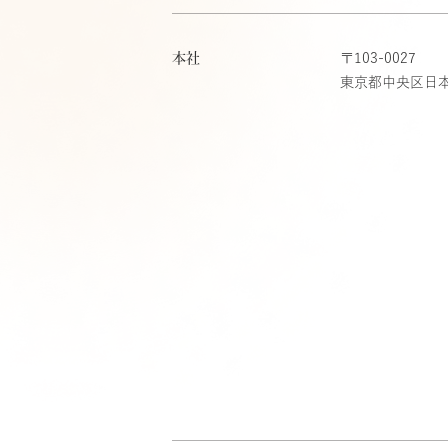
オル（3箱）
ワイトニングゲ
スマスク ブライ
¥1,980
（税込）
ル[医薬部外品]
ト
本社
〒103-0027
¥6,600
¥2,310
（税込）
（税込）
東京都中央区日本橋