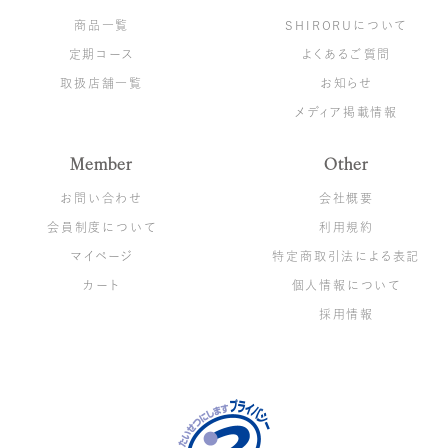
商品一覧
SHIRORUについて
定期コース
よくあるご質問
取扱店舗一覧
お知らせ
メディア掲載情報
Member
Other
お問い合わせ
会社概要
会員制度について
利用規約
マイページ
特定商取引法による表記
カート
個人情報について
い捨て洗顔タ
クリスタルVCホ
ぷるるんフェイ
ぷるるんフ
採用情報
（3箱）
ワイトニングゲ
スマスク ブラ
スマスク
ル[医薬部外品]
イト
980
¥2,310
（税込）
（税
¥6,600
¥2,310
（税込）
（税込）