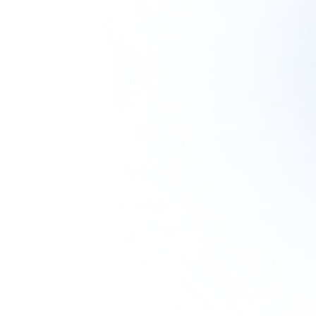
使い捨て洗顔タ
クリスタルVC
ぷるるんフェイ
オル（3箱）
ホワイトニング
スマスク ブラ
ゲル[医薬部外
イト
¥1,980
（税込）
品]
¥2,310
（税込）
¥6,600
（税込）