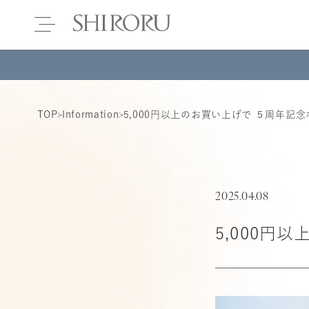
TOP
Information
5,000円以上のお買い上げで ５周年記
2025.04.08
5,000円
使い捨て洗顔タ
クリスタルVCホ
ぷるるんフェイ