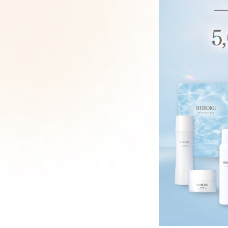
オル（3箱）
ワイトニングゲ
スマスク ブライ
¥1,980
（税込）
ル[医薬部外品]
ト
¥6,600
¥2,310
（税込）
（税込）