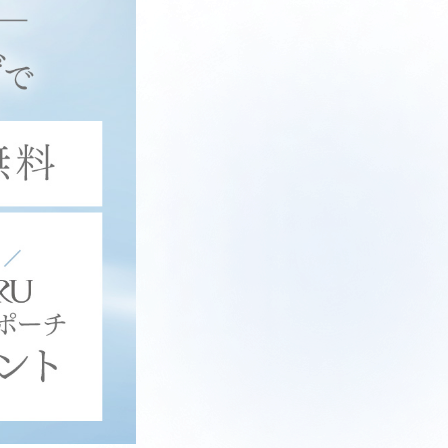
センスウォータ
イル ブラック
トセラム[医
¥3,960
ー[医薬部外品]
（税込）
外品]
¥4,400
¥7,700
（税込）
（税込）