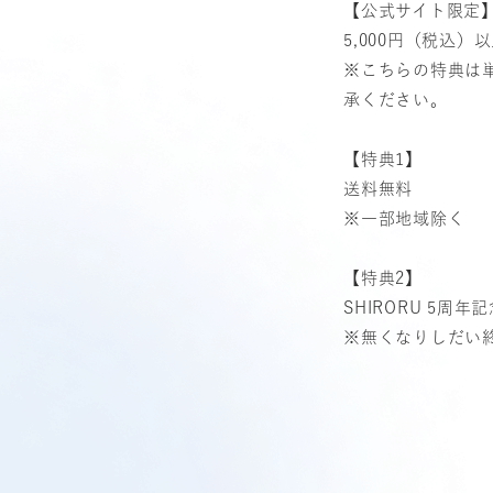
【公式サイト限定
5,000円（税込
※こちらの特典は
承ください。
【特典1】
送料無料
※一部地域除く
【特典2】
SHIRORU 5周
※無くなりしだい