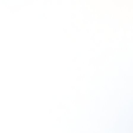
使い捨て洗顔タ
クリスタルVC
ぷるるんフェイ
オル（3箱）
ホワイトニング
スマスク ブラ
ゲル[医薬部外
イト
¥1,980
（税込）
品]
¥2,310
（税込）
¥6,600
（税込）