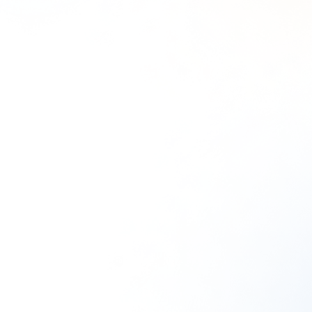
使い捨て洗顔タ
クリスタルVC
ぷるるんフェイ
オル（3箱）
ホワイトニング
スマスク ブラ
ゲル[医薬部外
イト
¥1,980
（税込）
品]
¥2,310
（税込）
¥6,600
（税込）