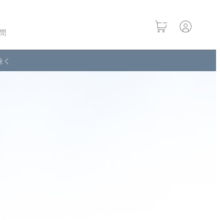
問
除く
タル エッ
クレンジングオイ
ブーストホワイト
ブースト
スウォーター
ル ブラック
セラム[医薬部外
ラム
部外品]
品]
¥3,960
¥7,700
（税込）
（
0
¥7,700
（税込）
（税込）