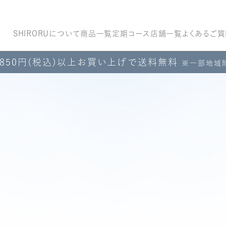
SHIRORUについて
商品一覧
定期コース
店舗一覧
よくあるご質
,850円(税込)以上お買い上げで送料無料
※一部地域
るるんフェイス
ぷるるんフェイス
クリスタルホイッ
クリス
スク
マスク プレミア
プ ブラック
セン
ム
[医薬
,310
¥3,960
（税込）
（税込）
¥2,310
¥4,40
（税込）