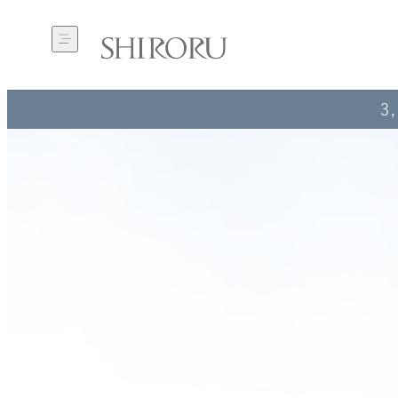
3
使い捨て洗顔タ
クリスタルVCホ
ぷるるんフェイス
ぷ
オル（3箱）
ワイトニングゲル
マスク ブライト
マ
[医薬部外品]
¥1,980
¥2,310
¥2
（税込）
（税込）
¥6,600
（税込）