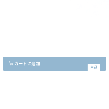
使い捨て洗顔タ
クリスタルVCホ
ぷるるんフェイ
オル（3箱）
ワイトニングゲ
スマスク ブライ
ル[医薬部外品]
ト
¥1,980
（税込）
¥6,600
¥2,310
（税込）
（税込）
カートに追加
単品