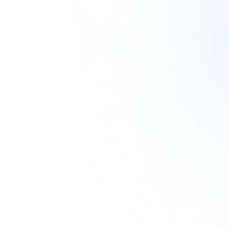
使い捨て洗顔タ
クリスタルVCホ
ぷるるんフェイ
オル（3箱）
ワイトニングゲ
スマスク ブライ
ル[医薬部外品]
ト
¥1,980
（税込）
¥6,600
¥2,310
（税込）
（税込）