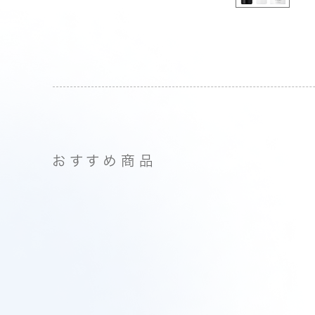
おすすめ商品