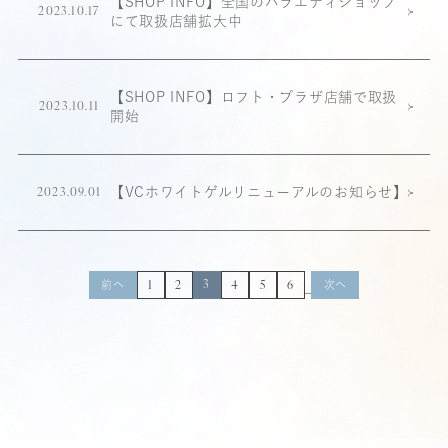
【SHOP INFO】全国のバラエティショップ
2023.10.17
にて取扱店舗拡大中
【SHOP INFO】ロフト・プラザ店舗で取扱
2023.10.11
開始
【VCホワイトゲルリニューアルのお知らせ】
2023.09.01
前へ
3
次へ
1
2
4
5
6
…